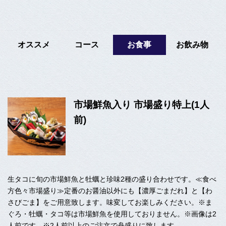
オススメ
コース
お食事
お飲み物
市場鮮魚入り 市場盛り特上(1人
前)
生タコに旬の市場鮮魚と牡蠣と珍味2種の盛り合わせです。≪食べ
方色々市場盛り≫定番のお醤油以外にも【濃厚ごまだれ】と【わ
さびごま】をご用意致します。味変してお楽しみください。※ま
ぐろ・牡蠣・タコ等は市場鮮魚を使用しておりません。※画像は2
人前です。※2人前以上のご注文で舟盛りに致します。