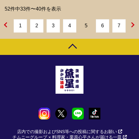
52件中33件〜40件を表示
1
2
3
4
5
6
7
店内での撮影およびSNS等への投稿に関するお願い
チムニーグループ × 料理家・栗原心平さんが届ける一皿