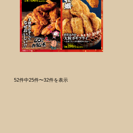
52件中25件〜32件を表示
次へ