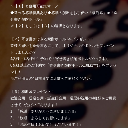
＼【１】と併用可能です！／
◆選べる感動特典あり◆感動の演出をお手伝い「横断幕」or「寄
せ書き焼酎ボトル」
※【２】もしくは【３】の選択となります。
【２】寄せ書きできる焼酎ボトル1本プレゼント！
皆様の思いを寄せ書きにして、オリジナルのボトルをプレゼン
トしませんか？
4名様～7名様のご予約で「寄せ書き焼酎ボトル500ml(1本)」
8名様以上のご予約で「寄せ書き焼酎ボトル1.8L(1本)」をプレゼ
ント！
※ご利用日の4日前までに店舗へご依頼ください。
【３】横断幕プレゼント！
歓迎会用・送迎会用・誕生日会用・還暦御祝用の4種類をご用意
させていただいております！
1、「感謝！ありがとうございました!!」
2、「歓迎！よろしくお願いします」
3、「お誕生日！おめでとうございます！」