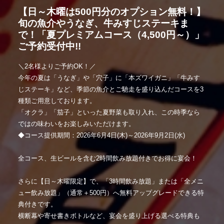
【日～木曜は500円分のオプション無料！】
旬の魚介やうなぎ、牛みすじステーキま
で！「夏プレミアムコース（4,500円～）」
ご予約受付中!!
＼2名様よりご予約OK！／
今年の夏は「うなぎ」や「穴子」に「本ズワイガニ」「牛みす
じステーキ」など、季節の魚介とご馳走を盛り込んだコースを3
種類ご用意しております。
「オクラ」「茄子」といった夏野菜も取り入れ、この時季なら
ではの味わいをお楽しみいただけます。
◆コース提供期間：2026年6月4日(木)～2026年9月2日(水)
全コース、生ビールを含む2時間飲み放題付きでお得に宴会！
さらに【日～木曜限定】で、「3時間飲み放題」または「全メニ
ュー飲み放題」（通常＋500円）へ無料アップグレードできる特
典付きです。
横断幕や寄せ書きボトルなど、宴会を盛り上げる選べる特典も