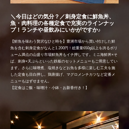
＼今日はどの気分？／刺身定食に鮮魚丼、
魚・肉料理の各種定食で充実のラインナッ
プ！ランチや昼飲みにいかがですか♪
【鮮魚を味わう贅沢なひと時を】豊洲市場から買い付けした鮮
魚を含む刺身定食がなんと1.200円！総重量650g以上を誇るボリ
ューム満点の山盛り市場鮮魚丼もイチ押しです。ミニ海鮮丼×そ
ば、刺身×天ぷらといった鉄板のセットメニューもご用意してい
ます。さらに味噌煮、塩焼きなどお魚を多様に楽しむ工夫を施
した定食も目白押し。鶏唐揚げ、マグロメンチカツなど定番メ
ニューもはずせません。
【定食はご飯・味噌汁・小鉢・お新香付き！】