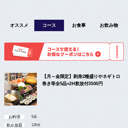
オススメ
コース
お食事
お飲み物
【月～金限定】刺身2種盛りやネギトロ
巻き等全5品+2H飲放付3500円
お料理
5品
飲み放題
120分