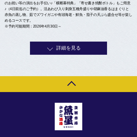
のお祝い等の演出をお手伝い♪「横断幕特典」「寄せ書き焼酎ボトル」もご用意
♪（4日前迄のご予約）。活あわび入り刺身五種舟盛りや胡麻油香るはまぐりと
赤魚の蒸し物、茹でズワイガニや有頭海老・鮮魚・茄子の天ぷら盛合せ等が楽し
めるコースです。
※予約可能期間：2026年4月30日～
詳細を見る