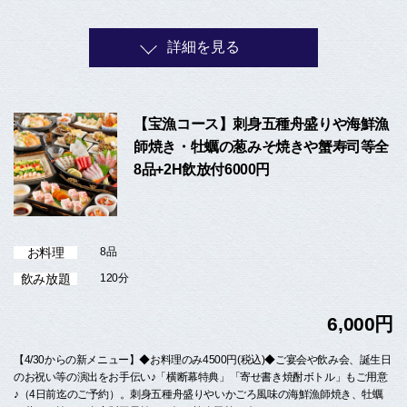
詳細を見る
【宝漁コース】刺身五種舟盛りや海鮮漁
師焼き・牡蠣の葱みそ焼きや蟹寿司等全
8品+2H飲放付6000円
お料理
8品
飲み放題
120分
6,000円
【4/30からの新メニュー】◆お料理のみ4500円(税込)◆ご宴会や飲み会、誕生日
のお祝い等の演出をお手伝い♪「横断幕特典」「寄せ書き焼酎ボトル」もご用意
♪（4日前迄のご予約）。刺身五種舟盛りやいかごろ風味の海鮮漁師焼き、牡蠣