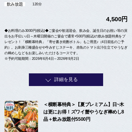
飲み放題
120分
4,500円
◆お料理のみ3000円(税込)◆ご宴会や歓送迎会、飲み会、誕生日のお祝い等の演
出をお手伝い♪日～木曜日開催のご宴会で通常+500円(税込)の飲み放題特典をプ
レゼント！「横断幕特典」「寄せ書き焼酎ボトル」もご用意♪（4日前迄のご予
約）。お刺身三種盛合せや牛みすじステーキ、赤魚のトマト出汁仕立てやうなぎ
の棒めしなどをお楽しみいただけるコースです。
※予約可能期間：2026年6月4日～2026年9月2日
詳細を見る
＜横断幕特典＞【夏プレミアム】日~木
は更にお得！ズワイ蟹やうなぎ棒めし8
品＋飲み放題付5500円