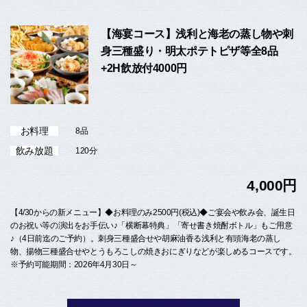
【海宴コース】浅利と海老の蒸し物や刺
身三種盛り・明太ポテトピザ等全8品
+2H飲放付4000円
お料理
8品
飲み放題
120分
4,000円
【4/30からの新メニュー】◆お料理のみ2500円(税込)◆ご宴会や飲み会、誕生日
のお祝い等の演出をお手伝い♪「横断幕特典」「寄せ書き焼酎ボトル」もご用意
♪（4日前迄のご予約）。刺身三種盛合せや胡麻油香る浅利と有頭海老の蒸し
物、揚物三種盛合せやとうもろこしの焼きおにぎりなどが楽しめるコースです。
※予約可能期間：2026年4月30日～