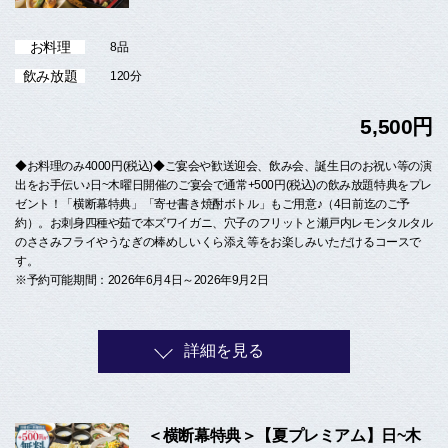
お料理
8品
飲み放題
120分
5,500円
◆お料理のみ4000円(税込)◆ご宴会や歓送迎会、飲み会、誕生日のお祝い等の演
出をお手伝い♪日~木曜日開催のご宴会で通常+500円(税込)の飲み放題特典をプレ
ゼント！「横断幕特典」「寄せ書き焼酎ボトル」もご用意♪（4日前迄のご予
約）。お刺身四種や茹で本ズワイガニ、穴子のフリットと瀬戸内レモンタルタル
のささみフライやうなぎの棒めしいくら添え等をお楽しみいただけるコースで
す。
※予約可能期間：2026年6月4日～2026年9月2日
詳細を見る
＜横断幕特典＞【夏プレミアム】日~木