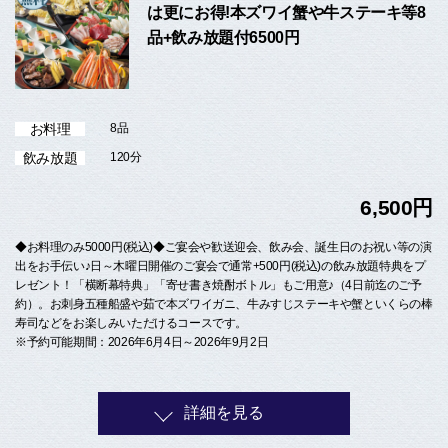
は更にお得!本ズワイ蟹や牛ステーキ等8
品+飲み放題付6500円
お料理
8品
飲み放題
120分
6,500円
◆お料理のみ5000円(税込)◆ご宴会や歓送迎会、飲み会、誕生日のお祝い等の演
出をお手伝い♪日～木曜日開催のご宴会で通常+500円(税込)の飲み放題特典をプ
レゼント！「横断幕特典」「寄せ書き焼酎ボトル」もご用意♪（4日前迄のご予
約）。お刺身五種船盛や茹で本ズワイガニ、牛みすじステーキや蟹といくらの棒
寿司などをお楽しみいただけるコースです。
※予約可能期間：2026年6月4日～2026年9月2日
詳細を見る