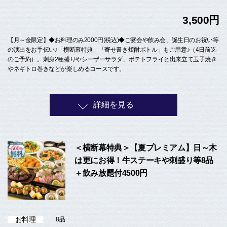
3,500円
【月～金限定】◆お料理のみ2000円(税込)◆ご宴会や飲み会、誕生日のお祝い等
の演出をお手伝い♪「横断幕特典」「寄せ書き焼酎ボトル」もご用意♪（4日前迄
のご予約）。刺身2種盛りやシーザーサラダ、ポテトフライと出来立て玉子焼き
やネギトロ巻きなどが楽しめるコースです。
詳細を見る
＜横断幕特典＞【夏プレミアム】日～木
は更にお得！牛ステーキや刺盛り等8品
＋飲み放題付4500円
お料理
8品