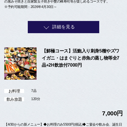
の葱みそ焼きと自家製玉子焼きや蟹の棒寿司等が楽しめるコースです。
※予約可能期間：2026年4月30日～
詳細を見る
【鮮極コース】活鮑入り刺身5種やズワ
イガニ・はまぐりと赤魚の蒸し物等全7
品+2H飲放付7000円
お料理
7品
飲み放題
120分
7,000円
【4/30からの新メニュー】◆お料理のみ5500円(税込)◆ご宴会や飲み会、誕生日