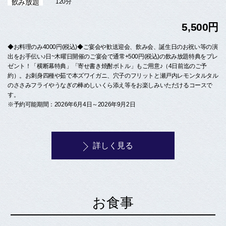
飲み放題
120分
5,500円
◆お料理のみ4000円(税込)◆ご宴会や歓送迎会、飲み会、誕生日のお祝い等の演
出をお手伝い♪日~木曜日開催のご宴会で通常+500円(税込)の飲み放題特典をプレ
ゼント！「横断幕特典」「寄せ書き焼酎ボトル」もご用意♪（4日前迄のご予
約）。お刺身四種や茹で本ズワイガニ、穴子のフリットと瀬戸内レモンタルタル
のささみフライやうなぎの棒めしいくら添え等をお楽しみいただけるコースで
す。
※予約可能期間：2026年6月4日～2026年9月2日
詳しく見る
お食事