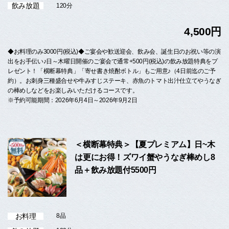
飲み放題
120分
4,500円
◆お料理のみ3000円(税込)◆ご宴会や歓送迎会、飲み会、誕生日のお祝い等の演
出をお手伝い♪日～木曜日開催のご宴会で通常+500円(税込)の飲み放題特典をプ
レゼント！「横断幕特典」「寄せ書き焼酎ボトル」もご用意♪（4日前迄のご予
約）。お刺身三種盛合せや牛みすじステーキ、赤魚のトマト出汁仕立てやうなぎ
の棒めしなどをお楽しみいただけるコースです。
※予約可能期間：2026年6月4日～2026年9月2日
＜横断幕特典＞【夏プレミアム】日~木
は更にお得！ズワイ蟹やうなぎ棒めし8
品＋飲み放題付5500円
お料理
8品