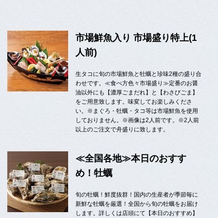
市場鮮魚入り 市場盛り特上(1
人前)
生タコに旬の市場鮮魚と牡蠣と珍味2種の盛り合
わせです。≪食べ方色々市場盛り≫定番のお醤
油以外にも【濃厚ごまだれ】と【わさびごま】
をご用意致します。味変してお楽しみくださ
い。※まぐろ・牡蠣・タコ等は市場鮮魚を使用
しておりません。※画像は2人前です。※2人前
以上のご注文で舟盛りに致します。
≪全国各地≫本日のおすす
め！牡蠣
旬の牡蠣！鮮度抜群！国内の生産者が季節毎に
新鮮な牡蠣を厳選！全国から旬の牡蠣をお届け
します。詳しくは店頭にて【本日のおすすめ】