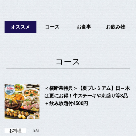
オススメ
コース
お食事
お飲み物
コース
＜横断幕特典＞【夏プレミアム】日～木
は更にお得！牛ステーキや刺盛り等8品
＋飲み放題付4500円
お料理
8品