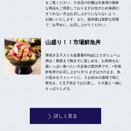
をご覧ください。※当店の牡蠣は生食用の新鮮
な商品をご用意しておりますが念のため体調の
すぐれない方はお召し上がりにならないよう、
お願いいたします。また、提供後は新鮮な状態
で「お早めに」お召し上がりください。
山盛り！！市場鮮魚丼
厚焼き玉子入り＆総重量650g以上でボリューム
満点！最後まで飽きずに楽しめる、お刺身をお
腹いっぱい食べたい方必食の贅沢丼です。<市場
鮮魚丼のお召し上がり方>1.まずはそのまま、魚
の旨みをストレートに。 2.お好みの薬味で味に
変化を。3.玉子焼きでお口直し。 4.大葉と一緒に
さっぱりと〆る。
詳しく見る