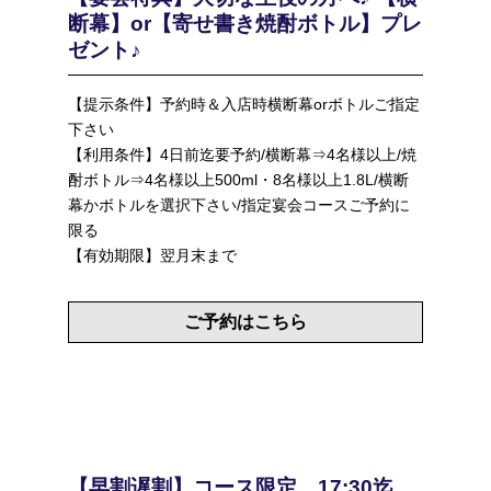
断幕】or【寄せ書き焼酎ボトル】プレ
ゼント♪
【提示条件】予約時＆入店時横断幕orボトルご指定
下さい
【利用条件】4日前迄要予約/横断幕⇒4名様以上/焼
酎ボトル⇒4名様以上500ml・8名様以上1.8L/横断
幕かボトルを選択下さい/指定宴会コースご予約に
限る
【有効期限】翌月末まで
ご予約はこちら
【早割遅割】コース限定 17:30迄