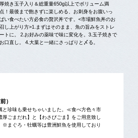
厚焼き玉子入り＆総重量650g以上でボリューム満
点！最後まで飽きずに楽しめる、お刺身をお腹いっ
ぱい食べたい方必食の贅沢丼です。<市場鮮魚丼のお
召し上がり方>1.まずはそのまま、魚の旨みをストレ
ートに。 2.お好みの薬味で味に変化を。3.玉子焼きで
お口直し。 4.大葉と一緒にさっぱりと〆る。
人前）
蠣と珍味も乗せちゃいました。≪食べ方色々市
濃厚ごまだれ】と【わさびごま】をご用意致し
。※まぐろ・牡蠣等は豊洲鮮魚を使用しており