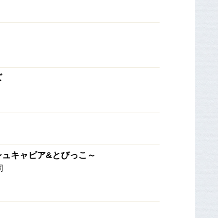
ズ
シュキャビア&とびっこ～
司