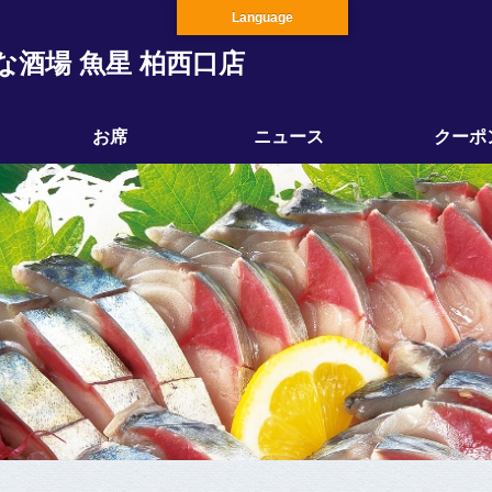
Language
な酒場 魚星 柏西口店
お席
ニュース
クーポ