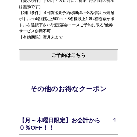
【提示条件】予約時・入店時にご提示（会計時の提示
は無効です）
【利用条件】 4日前迄要予約/横断幕⇒8名様以上/焼酎
ボトル⇒4名様以上500ml・8名様以上1.8L/横断幕かボ
トルを選択下さい/指定宴会コースご予約に限る/他券・
サービス併用不可
【有効期限】翌月末まで
ご予約はこちら
その他のお得なクーポン
【月～木曜日限定】お会計から １
０％OFF！！