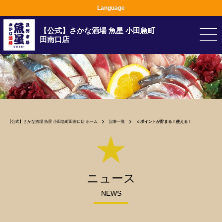
Language
【公式】さかな酒場 魚星 小田急町
田南口店
【公式】さかな酒場 魚星 小田急町田南口店 ホーム
記事一覧
ｄポイントが貯まる！使える！
ニュース
NEWS