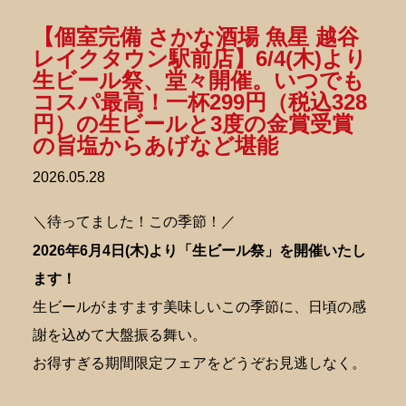
【個室完備 さかな酒場 魚星 越谷
レイクタウン駅前店】6/4(木)より
生ビール祭、堂々開催。いつでも
コスパ最高！一杯299円（税込328
円）の生ビールと3度の金賞受賞
の旨塩からあげなど堪能
2026.05.28
＼待ってました！この季節！／
2026年6月4日(木)より「生ビール祭」を開催いたし
ます！
生ビールがますます美味しいこの季節に、日頃の感
謝を込めて大盤振る舞い。
お得すぎる期間限定フェアをどうぞお見逃しなく。