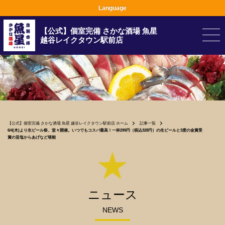
Language
【公式】個室完備 さかな酒場 魚星
越谷レイクタウン駅前店
【公式】個室完備 さかな酒場 魚星 越谷レイクタウン駅前店 ホーム
記事一覧
6/4(木)より生ビール祭、堂々開催。いつでもコスパ最高！一杯299円（税込328円）の生ビールと3度の金賞受
賞の旨塩からあげなど堪能
ニュース
NEWS