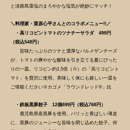
と淡路島藻塩のまろやかな塩気が絶妙にマッチ！
＼料理家・栗原心平さんとのコラボメニュー!!／
・高リコピントマトのツナチーサラダ 4
99円
（税込548円）
旨味たっぷりのツナと濃厚なパルメザンチーズ
が、トマトの爽やかな酸味を引き立てる夏にぴった
りの一皿。リコピン約1.5倍（※）の「高リコピント
マト」を贅沢に使用。美味しく体にも嬉しい一皿を
ご堪能ください※カゴメ「ラウンドレッド®」比
・鉄板黒豚餃子 12個6
99円（税込768円）
鹿児島県産黒豚を使用。パリッと香ばしい薄皮
に、黒豚のジューシーな旨味を閉じ込めた餃子。何