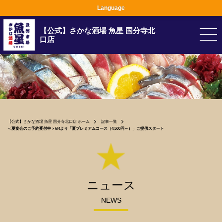
Language
【公式】さかな酒場 魚星 国分寺北
口店
【公式】さかな酒場 魚星 国分寺北口店 ホーム
記事一覧
＜夏宴会のご予約受付中＞6/4より「夏プレミアムコース（4,500円～）」ご提供スタート
ニュース
NEWS