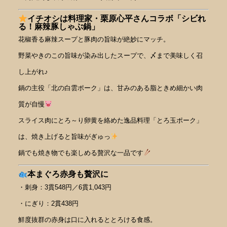
イチオシは料理家・栗原心平さんコラボ「シビれ
る！麻辣豚しゃぶ鍋」
花椒香る麻辣スープと豚肉の旨味が絶妙にマッチ。
野菜やきのこの旨味が染み出したスープで、〆まで美味しく召
し上がれ♪
鍋の主役「北の白雲ポーク」は、甘みのある脂ときめ細かい肉
質が自慢
スライス肉にとろ～り卵黄を絡めた逸品料理「とろ玉ポーク」
は、焼き上げると旨味がぎゅっ
鍋でも焼き物でも楽しめる贅沢な一品です
本まぐろ赤身も贅沢に
・刺身：3貫548円／6貫1,043円
・にぎり：2貫438円
鮮度抜群の赤身は口に入れるととろける食感。