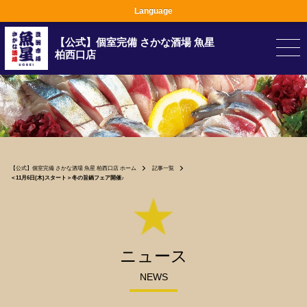
Language
【公式】個室完備 さかな酒場 魚星
柏西口店
【公式】個室完備 さかな酒場 魚星 柏西口店 ホーム
記事一覧
＜11月6日(木)スタート＞冬の旨鍋フェア開催♪
ニュース
NEWS