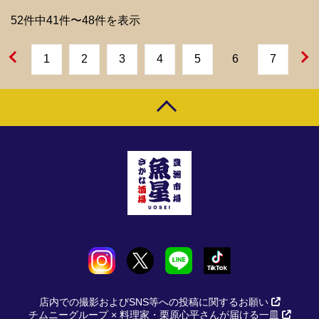
52件中41件〜48件を表示
1
2
3
4
5
6
7
店内での撮影およびSNS等への投稿に関するお願い
チムニーグループ × 料理家・栗原心平さんが届ける一皿