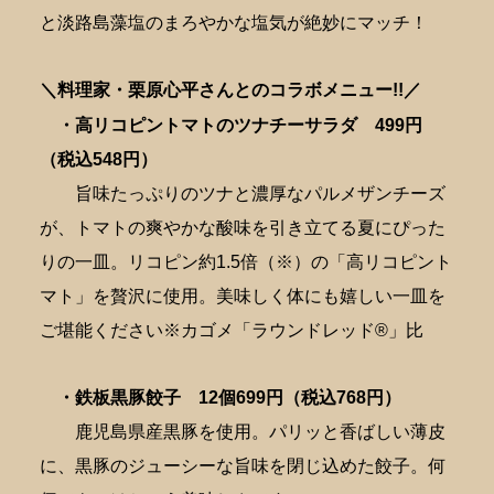
と淡路島藻塩のまろやかな塩気が絶妙にマッチ！
＼料理家・栗原心平さんとのコラボメニュー!!／
・高リコピントマトのツナチーサラダ 4
99円
（税込548円）
旨味たっぷりのツナと濃厚なパルメザンチーズ
が、トマトの爽やかな酸味を引き立てる夏にぴった
りの一皿。リコピン約1.5倍（※）の「高リコピント
マト」を贅沢に使用。美味しく体にも嬉しい一皿を
ご堪能ください※カゴメ「ラウンドレッド®」比
・鉄板黒豚餃子 12個6
99円（税込768円）
鹿児島県産黒豚を使用。パリッと香ばしい薄皮
に、黒豚のジューシーな旨味を閉じ込めた餃子。何