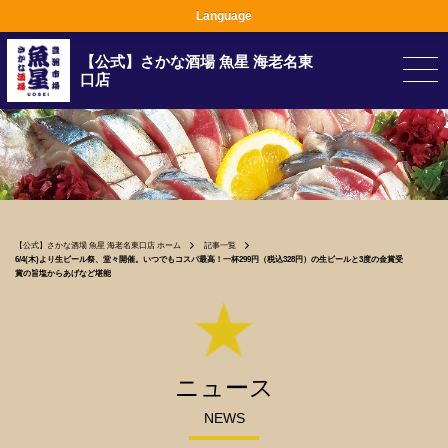
Language
【公式】さかな酒場 魚星 海老名東
口店
【公式】さかな酒場 魚星 海老名東口店 ホーム
記事一覧
6/4(木)より生ビール祭、堂々開催。いつでもコスパ最高！一杯299円（税込328円）の生ビールと3度の金賞受
賞の旨塩からあげなど堪能
ニュース
NEWS