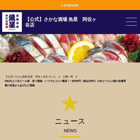
Language
【公式】さかな酒場 魚星 阿佐ヶ
谷店
【公式】さかな酒場 魚星 阿佐ヶ谷店 ホーム
記事一覧
6/4(木)より生ビール祭、堂々開催。いつでもコスパ最高！一杯299円（税込328円）の生ビールと3度の金賞受
賞の旨塩からあげなど堪能
ニュース
NEWS