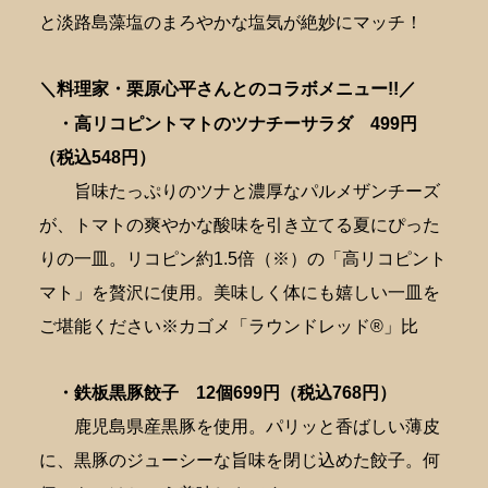
と淡路島藻塩のまろやかな塩気が絶妙にマッチ！
＼料理家・栗原心平さんとのコラボメニュー!!／
・高リコピントマトのツナチーサラダ 4
99円
（税込548円）
旨味たっぷりのツナと濃厚なパルメザンチーズ
が、トマトの爽やかな酸味を引き立てる夏にぴった
りの一皿。リコピン約1.5倍（※）の「高リコピント
マト」を贅沢に使用。美味しく体にも嬉しい一皿を
ご堪能ください※カゴメ「ラウンドレッド®」比
・鉄板黒豚餃子 12個6
99円（税込768円）
鹿児島県産黒豚を使用。パリッと香ばしい薄皮
に、黒豚のジューシーな旨味を閉じ込めた餃子。何