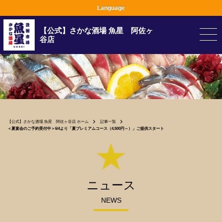
Language
【公式】さかな酒場 魚星 阿佐ヶ
谷店
【公式】さかな酒場 魚星 阿佐ヶ谷店 ホーム
記事一覧
＜夏宴会のご予約受付中＞6/4より「夏プレミアムコース（4,500円～）」ご提供スタート
ニュース
NEWS